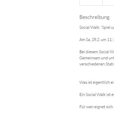
e
e
Beschreibung
n
d
Social Walk: 'Spiel
e
t
Am Sa, 28.2. um 11
Bei diesem Social W
Gemeinsam und unte
verschiedenen Stati
Was ist eigentlich ei
Ein Social Walk ist
Für wen eignet sich 