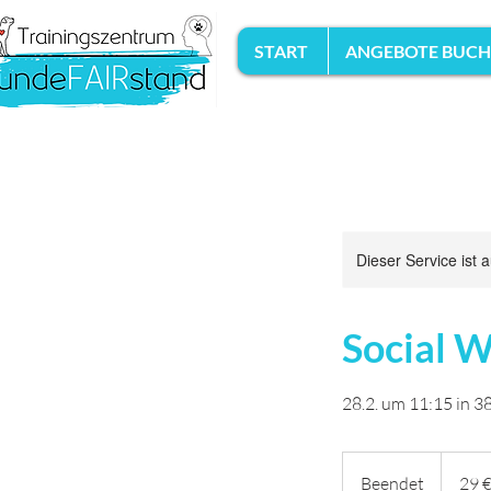
START
ANGEBOTE BUC
Dieser Service ist 
Social W
28.2. um 11:15 in 
29
Euro
Beendet
B
29 