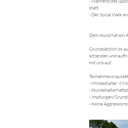
- Während des Spaz
statt
- Der Social Walk 
Dein Hund hat ein
Grundsätzlich ist a
sitzenden und auft
mit uns auf.
Teilnahmevorausse
- Mindestalter: 6 
- Hundehalterhaftpf
- Impfungen/Grundi
- Keine Aggression