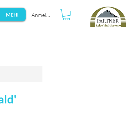
Anmelden
MEHR
ald'