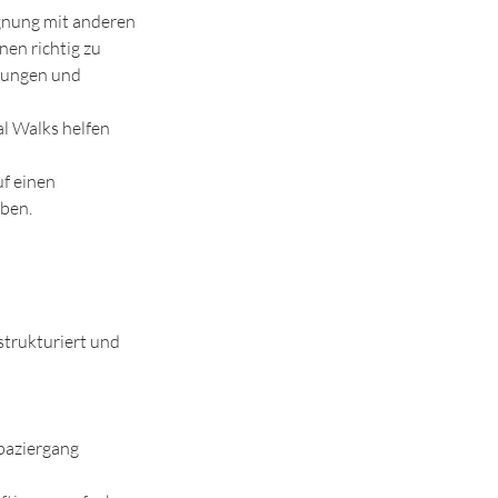
egnung mit anderen
nen richtig zu
bungen und
l Walks helfen
uf einen
ben.
 strukturiert und
paziergang