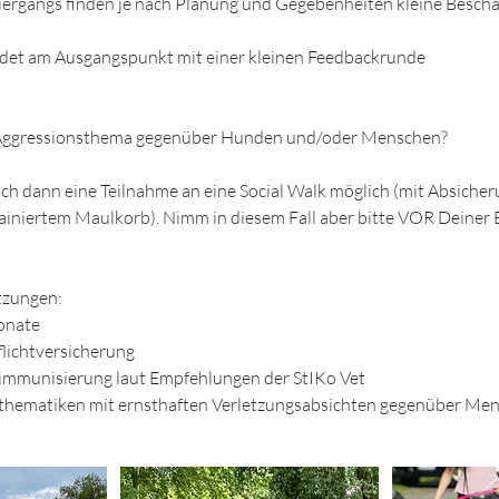
iergangs finden je nach Planung und Gegebenheiten kleine Besch
endet am Ausgangspunkt mit einer kleinen Feedbackrunde
 Aggressionsthema gegenüber Hunden und/oder Menschen?
uch dann eine Teilnahme an eine Social Walk möglich (mit Absicher
rainiertem Maulkorb). Nimm in diesem Fall aber bitte VOR Deine
tzungen:
Monate
lichtversicherung
mmunisierung laut Empfehlungen der StIKo Vet
sthematiken mit ernsthaften Verletzungsabsichten gegenüber M