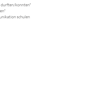
n durften/konnten*
nen*
unikation schulen