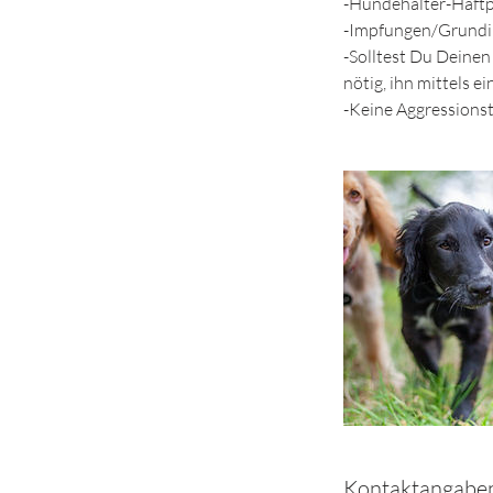
-Hundehalter-Haftp
-Impfungen/Grundim
-Solltest Du Deine
nötig, ihn mittels 
-Keine Aggressions
Kontaktangabe