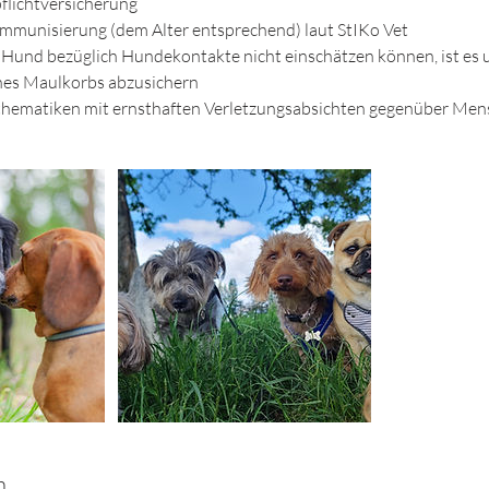
flichtversicherung
munisierung (dem Alter entsprechend) laut StIKo Vet​​
n Hund bezüglich Hundekontakte nicht einschätzen können, ist e
eines Maulkorbs abzusichern
thematiken mit ernsthaften Verletzungsabsichten gegenüber Me
n