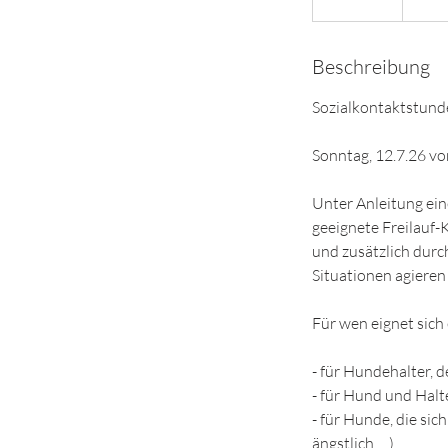
e
e
Beschreibung
n
d
Sozialkontaktstunde
e
t
Sonntag, 12.7.26 vo
Unter Anleitung ein
geeignete Freilauf
und zusätzlich durch
Situationen agieren 
Für wen eignet sich
- für Hundehalter, d
- für Hund und Halt
- für Hunde, die si
ängstlich, ...)