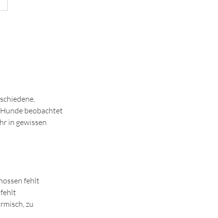
rschiedene,
r Hunde beobachtet
ihr in gewissen
nossen fehlt
fehlt
rmisch, zu