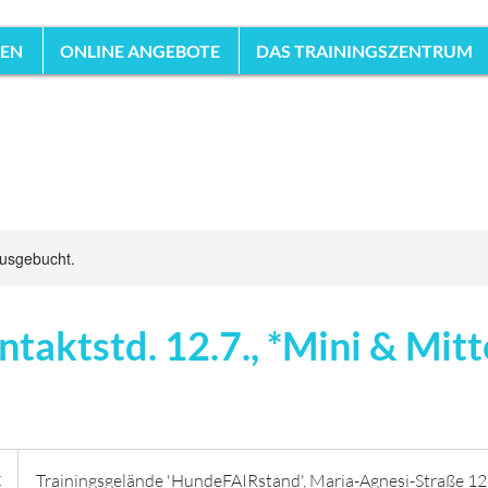
HEN
ONLINE ANGEBOTE
DAS TRAININGSZENTRUM
ausgebucht.
ntaktstd. 12.7., *Mini & Mitt
€
Trainingsgelände 'HundeFAIRstand', Maria-Agnesi-Straße 12