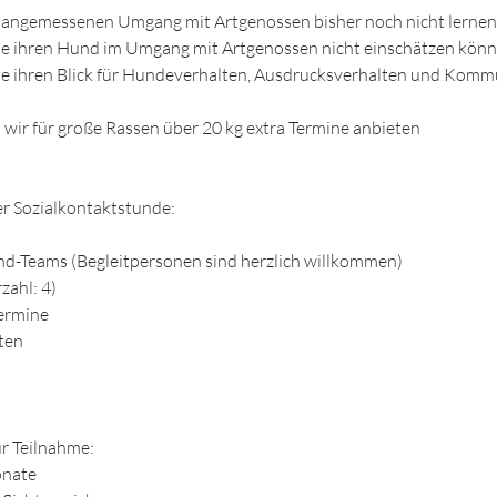
en angemessenen Umgang mit Artgenossen bisher noch nicht lerne
die ihren Hund im Umgang mit Artgenossen nicht einschätzen kön
die ihren Blick für Hundeverhalten, Ausdrucksverhalten und Komm
s wir für große Rassen über 20 kg extra Termine anbieten
er Sozialkontaktstunde:
d-Teams (Begleitpersonen sind herzlich willkommen)
zahl: 4)
Termine
ten
r Teilnahme:
onate