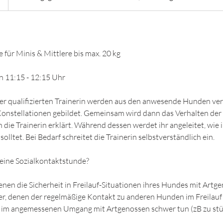
 für Minis & Mittlere bis max. 20 kg
n 11:15 - 12:15 Uhr
er qualifizierten Trainerin werden aus den anwesende Hunden ve
-Konstellationen gebildet. Gemeinsam wird dann das Verhalten de
 die Trainerin erklärt. Während dessen werdet ihr angeleitet, wie 
solltet. Bei Bedarf schreitet die Trainerin selbstverständlich ein.
 eine Sozialkontaktstunde?
enen die Sicherheit in Freilauf-Situationen ihres Hundes mit Artge
er, denen der regelmäßige Kontakt zu anderen Hunden im Freilauf 
ch im angemessenen Umgang mit Artgenossen schwer tun (zB zu stü