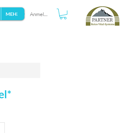
Anmelden
MEHR
el*