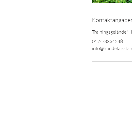
Kontaktangabe
Trainingsgelände '
0174/3334248
info@hundefairstan