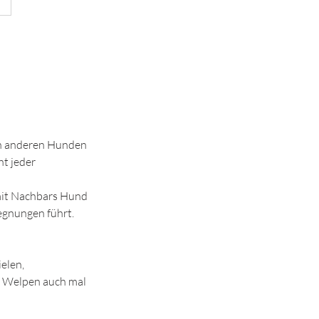
ch anderen Hunden
ht jeder
 mit Nachbars Hund
egnungen führt.
elen,
r Welpen auch mal