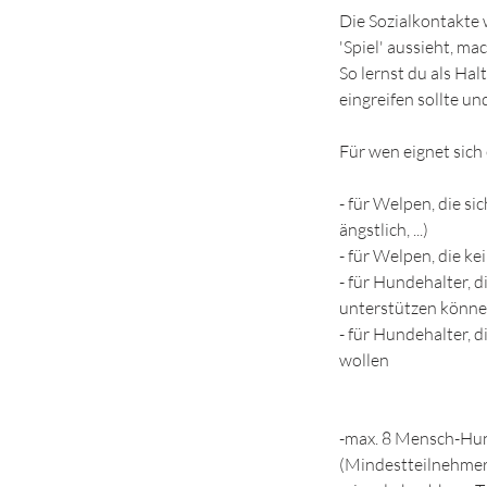
Die Sozialkontakte 
'Spiel' aussieht, m
So lernst du als Ha
eingreifen sollte u
Für wen eignet sich
- für Welpen, die s
ängstlich, ...)
- für Welpen, die k
- für Hundehalter, 
unterstützen könn
- für Hundehalter, 
wollen
-max. 8 Mensch-Hu
(Mindestteilnehmer