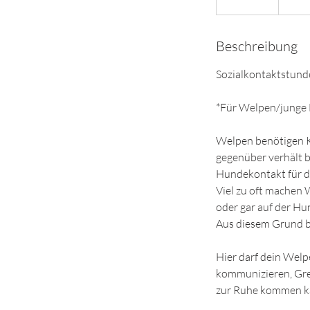
e
e
Beschreibung
n
d
Sozialkontaktstund
e
t
*Für Welpen/junge 
Welpen benötigen K
gegenüber verhält b
Hundekontakt für d
Viel zu oft machen 
oder gar auf der H
Aus diesem Grund bi
Hier darf dein Welp
kommunizieren, Gre
zur Ruhe kommen k