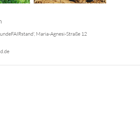
n
HundeFAIRstand', Maria-Agnesi-Straße 12
d.de
AGB
Impressum
Datenschutz
© 2024 Hundeschule HundeFAIRstand GbR