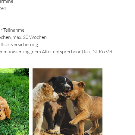
Termine
ten
r Teilnahme:
ochen, max. 20 Wochen
flichtversicherung
munisierung (dem Alter entsprechend) laut StIKo Vet​​