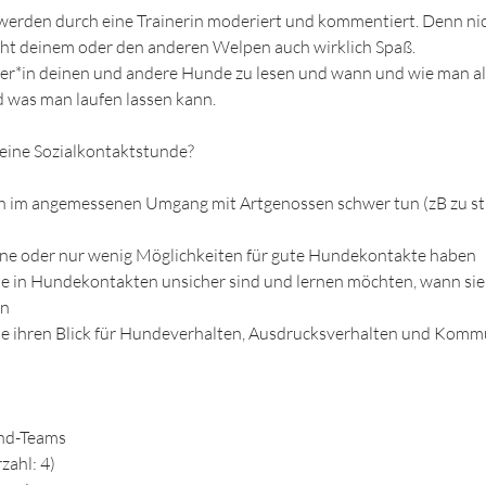
werden durch eine Trainerin moderiert und kommentiert. Denn nic
acht deinem oder den anderen Welpen auch wirklich Spaß.
lter*in deinen und andere Hunde zu lesen und wann und wie man 
nd was man laufen lassen kann.
 eine Sozialkontaktstunde?
ich im angemessenen Umgang mit Artgenossen schwer tun (zB zu st
eine oder nur wenig Möglichkeiten für gute Hundekontakte haben
die in Hundekontakten unsicher sind und lernen möchten, wann si
en
die ihren Blick für Hundeverhalten, Ausdrucksverhalten und Komm
nd-Teams
zahl: 4)