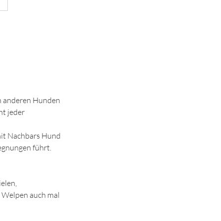
ch anderen Hunden
ht jeder
 mit Nachbars Hund
egnungen führt.
elen,
r Welpen auch mal