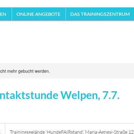
HEN
ONLINE ANGEBOTE
DAS TRAININGSZENTRUM
icht mehr gebucht werden.
ntaktstunde Welpen, 7.7.
€
Trainingsgelände 'HundeFAIRstand', Maria-Agnesi-Straße 12