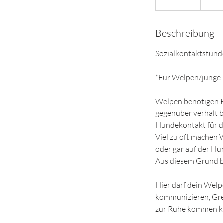
e
e
Beschreibung
n
d
Sozialkontaktstund
e
t
*Für Welpen/junge 
Welpen benötigen K
gegenüber verhält b
Hundekontakt für d
Viel zu oft machen 
oder gar auf der H
Aus diesem Grund bi
Hier darf dein Welp
kommunizieren, Gre
zur Ruhe kommen k