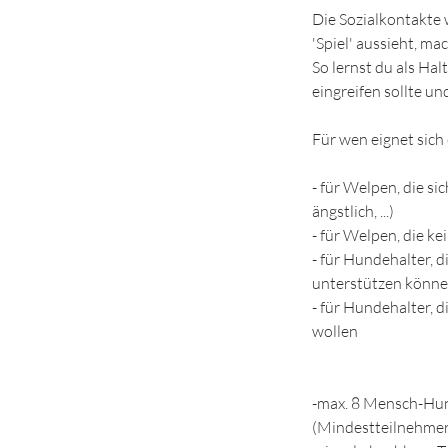
Die Sozialkontakte 
'Spiel' aussieht, m
So lernst du als Ha
eingreifen sollte u
Für wen eignet sich
- für Welpen, die s
ängstlich, ...)
- für Welpen, die k
- für Hundehalter, 
unterstützen könn
- für Hundehalter, 
wollen
-max. 8 Mensch-Hu
(Mindestteilnehmer