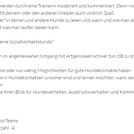
werden durch eine Trainerin moderiert und kommentiert. Denn nic
acht deinem oder den anderen Welpen auch wirklich Spaß.
lter*in deinen und andere Hunde zu lesen und wann und wie man 
nd was man laufen lassen kann.
 eine Sozialkontaktstunde?
ich im angemessenen Umgang mit Artgenossen schwer tun (zB zu st
eine oder nur wenig Möglichkeiten für gute Hundekontakte haben
die in Hundekontakten unsicher sind und lernen möchten, wann si
en
die ihren Blick für Hundeverhalten, Ausdrucksverhalten und Komm
nd-Teams
zahl: 4)