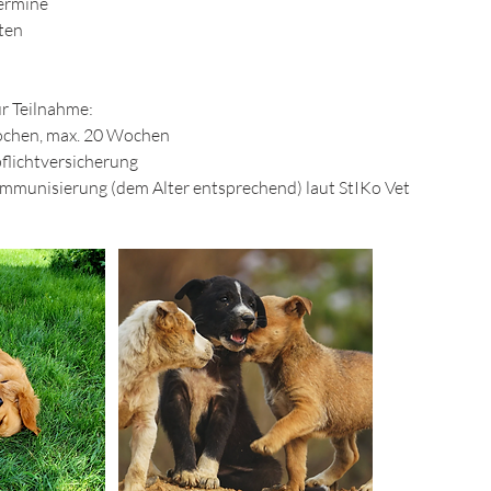
Termine
ten
r Teilnahme:
ochen, max. 20 Wochen
flichtversicherung
munisierung (dem Alter entsprechend) laut StIKo Vet​​