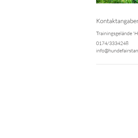
Kontaktangabe
Trainingsgelände '
0174/3334248
info@hundefairstan