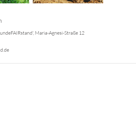
n
HundeFAIRstand', Maria-Agnesi-Straße 12
d.de
AGB
Impressum
Datenschutz
© 2024 Hundeschule HundeFAIRstand GbR