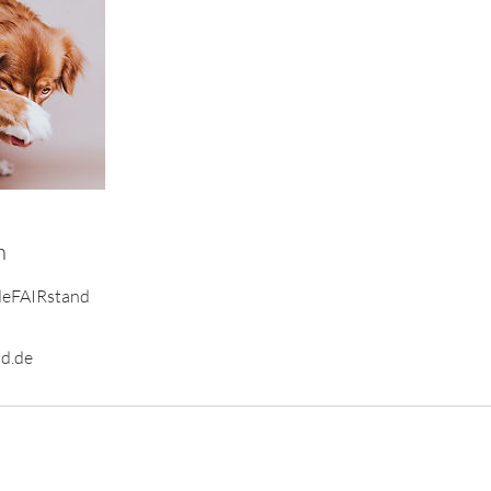
n
deFAIRstand
d.de