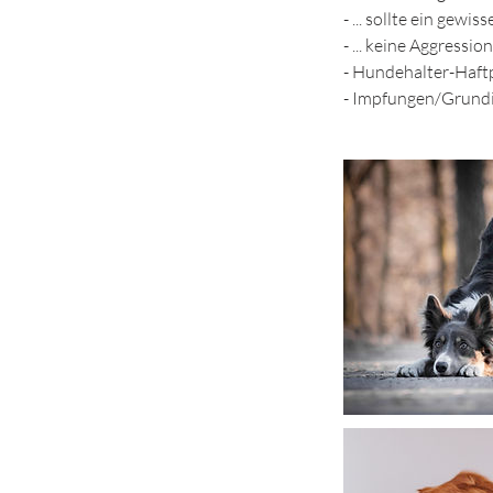
- ... sollte ein ge
- ... keine Aggres
- Hundehalter-Haft
- Impfungen/Grundi