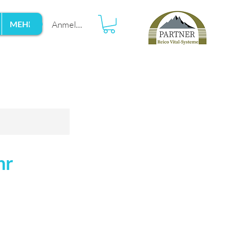
Anmelden
MEHR
hr