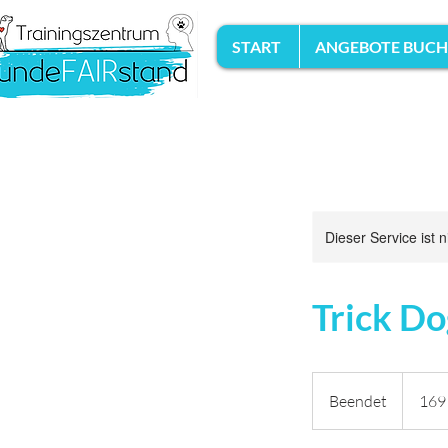
START
ANGEBOTE BUC
Dieser Service ist 
Trick Do
169
Euro
Beendet
B
169
e