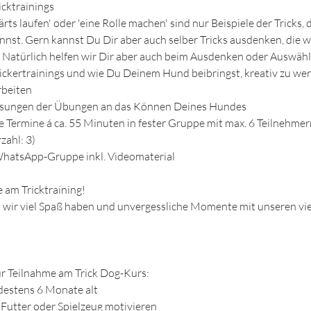
icktrainings
wärts laufen' oder 'eine Rolle machen' sind nur Beispiele der Tricks
nst. Gern kannst Du Dir aber auch selber Tricks ausdenken, die
Natürlich helfen wir Dir aber auch beim Ausdenken oder Auswähl
ickertrainings und wie Du Deinem Hund beibringst, kreativ zu wer
rbeiten
assungen der Übungen an das Können Deines Hundes​​
e Termine á ca. 55 Minuten in fester Gruppe mit max. 6 Teilnehme
zahl: 3)
WhatsApp-Gruppe inkl. Videomaterial
 am Tricktraining!
ir viel Spaß haben und unvergessliche Momente mit unseren vi
r Teilnahme am Trick Dog-Kurs:
destens 6 Monate alt
mit Futter oder Spielzeug motivieren