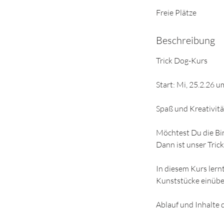
e
Freie Plätze
n
d
e
Beschreibung
t
Trick Dog-Kurs
Start: Mi, 25.2.26 
Spaß und Kreativitä
Möchtest Du die Bin
Dann ist unser Tric
In diesem Kurs lernt
Kunststücke einübe
Ablauf und Inhalte d