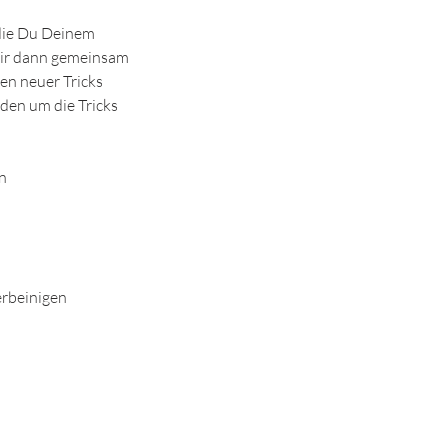
, die Du Deinem
 wir dann gemeinsam
en neuer Tricks
den um die Tricks
rn
erbeinigen