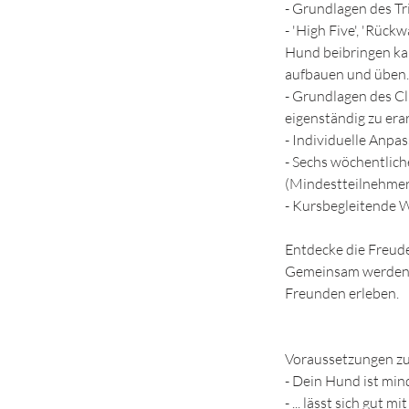
- Grundlagen des Tr
- 'High Five', 'Rück
Hund beibringen kan
aufbauen und üben. 
- Grundlagen des Cl
eigenständig zu era
- Individuelle Anp
- Sechs wöchentlich
(Mindestteilnehmer
- Kursbegleitende 
Entdecke die Freude
Gemeinsam werden w
Freunden erleben.
Voraussetzungen zu
- Dein Hund ist min
- ... lässt sich gut 