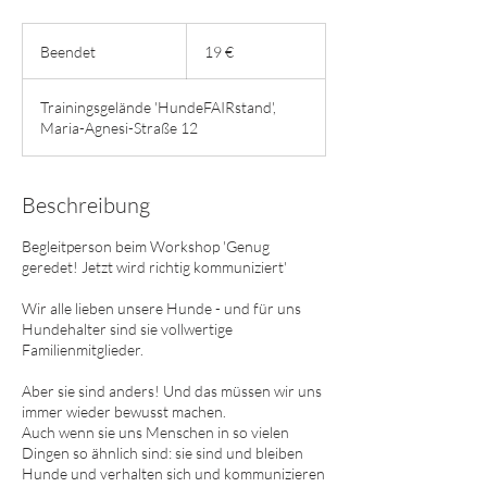
19
Euro
Beendet
B
19 €
e
e
Trainingsgelände 'HundeFAIRstand',
n
Maria-Agnesi-Straße 12
d
e
t
Beschreibung
Begleitperson beim Workshop 'Genug
geredet! Jetzt wird richtig kommuniziert'
Wir alle lieben unsere Hunde - und für uns
Hundehalter sind sie vollwertige
Familienmitglieder.
Aber sie sind anders! Und das müssen wir uns
immer wieder bewusst machen.
Auch wenn sie uns Menschen in so vielen
Dingen so ähnlich sind: sie sind und bleiben
Hunde und verhalten sich und kommunizieren