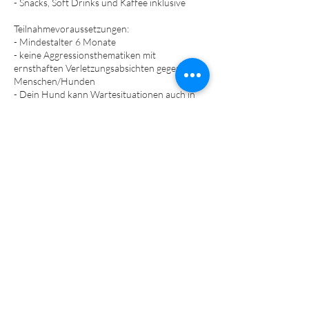
- Snacks, Soft Drinks und Kaffee inklusive
Teilnahmevoraussetzungen:
- Mindestalter 6 Monate
- keine Aggressionsthematiken mit
ernsthaften Verletzungsabsichten gegenüber
Menschen/Hunden
- Dein Hund kann Wartesituationen auch in
Gegenwart von anderen Hunden gut
aushalten
(wenn der Hund eine Box gewöhnt ist darf
diese gerne mitgebracht werden)
- Hundehalterhaftpflichtversicherung
- Impfungen/Grundimmunisierung gemäß der
Empfehlung der StIKo Vet