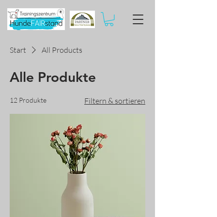
Start
All Products
Alle Produkte
12 Produkte
Filtern & sortieren