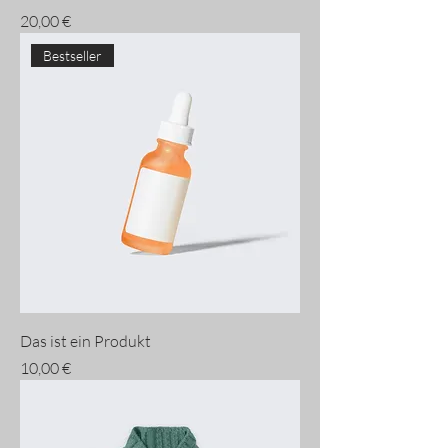
Preis
20,00 €
Bestseller
Das ist ein Produkt
Preis
10,00 €