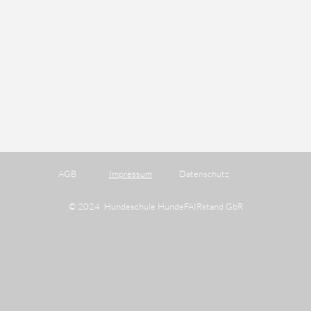
AGB
Impressum
Datenschutz
© 2024 Hundeschule HundeFAIRstand GbR