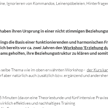
eine, Ignorieren von Kommandos, Leinenpöbeleien, Hinterfrag
haben ihren Ursprung in einer nicht stimmigen Beziehung
rdings die Basis einer funktionierenden und harmonischen
ch bereits vor ca. zwei Jahren den
Workshop 'Erziehung du
ams geholfen, ihre Beziehungsstruktur zu klären und
somit
das selbe Thema wie im oben erwähnten Workshop -
der Kurs kan
arf aber natürlich auch zusätzlich bzw. ergänzend und andersh
5 Minuten (davon eine Theoriestunde und fünf intensive Praxis
irklich effektives und nachhaltiges Training